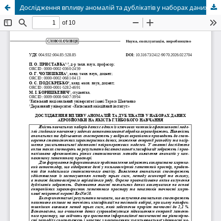
Дослідження впливу аномалій та дублікатів у наборах даних аерозйомки на якість глибокого навчання