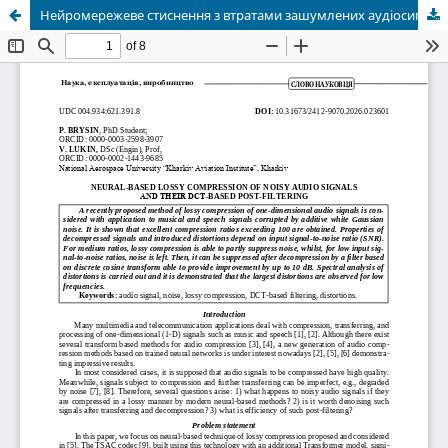
Нейромережеве стиснення з втратами зашумлених аудіосигналів та їх постфільтрація на основі ДКП