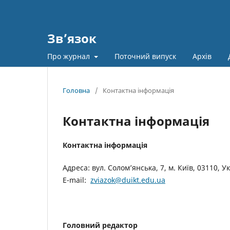
Зв’язок
Про журнал
Поточний випуск
Архів
Головна
/
Контактна інформація
Контактна інформація
Контактна інформація
Адреса: вул. Солом’янська, 7, м. Київ, 03110, У
E-mail:
zviazok@duikt.edu.ua
Головний редактор