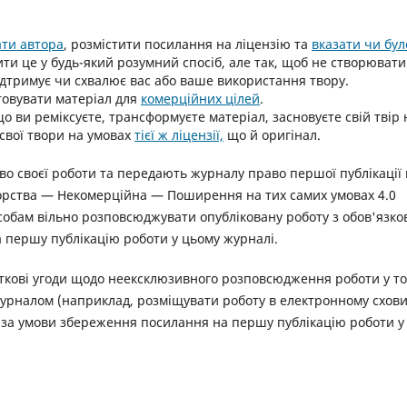
ати автора
, розмістити посилання на ліцензію та
вказати чи бул
ити це у будь-який розумний спосіб, але так, щоб не створювати
ідтримує чи схвалює вас або ваше використання твору.
овувати матеріал для
комерційних цілей
.
о ви реміксуєте, трансформуєте матеріал, засновуєте свій твір 
свої твори на умовах
тієї ж ліцензії,
що й оригінал.
о своєї роботи та передають журналу право першої публікації ц
торства — Некомерційна — Поширення на тих самих умовах 4.0
особам вільно розповсюджувати опубліковану роботу з обов'язк
а першу публікацію роботи у цьому журналі.
аткові угоди щодо неексклюзивного розповсюдження роботи у т
 журналом (наприклад, розміщувати роботу в електронному схов
), за умови збереження посилання на першу публікацію роботи у