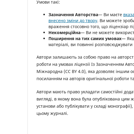
Умови такі:
Зазначення Авторства
— Ви маєте
вказ
внесено зміни до твору
. Ви можете зроб
враження стосовно того, що ліцензіар п
Некомерційна
— Ви не можете використ
Поширення на тих самих умовах
— Якщ
матеріалі, ви повинні розповсюджувати 
Автори залишають за собою право на авторств
роботи на умовах ліцензії Із Зазначенням Ав
Міжнародна (CC BY 4.0), яка дозволяє іншим 
посиланням на авторів оригінальної роботи т
Автори мають право укладати самостійні дод
вигляді, в якому вона була опублікована цим
установи або публікувати у складі монографії
цьому журналі.