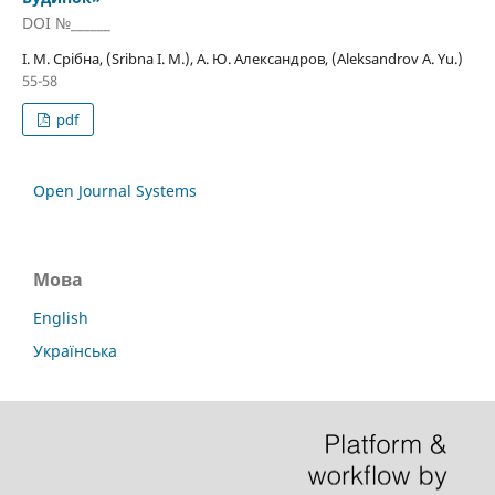
DOI №______
І. М. Срібна, (Sribna I. M.), А. Ю. Александров, (Aleksandrov A. Yu.)
55-58
pdf
Open Journal Systems
Мова
English
Українська