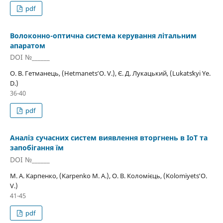
pdf
Волоконно-­оптична система керування літальним
апаратом
DOI №______
О. В. Гетманець, (Hetmanetsʹ O. V.), Є. Д. Лукацький, (Lukatsʹkyi Ye.
D.)
36-40
pdf
Аналiз сучасних систем виявлення вторгнень в IoТ та
запобiгання їм
DOI №______
М. А. Карпенко, (Karpenko M. A.), О. В. Коломiєць, (Kolomiyetsʹ O.
V.)
41-45
pdf