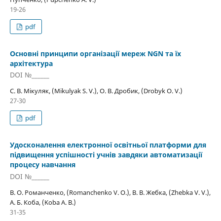
19-26
pdf
Основні принципи організації мереж NGN та їх
архітектура
DOI №______
С. В. Мікуляк, (Mikulyak S. V.), О. В. Дробик, (Drobyk O. V.)
27-30
pdf
Удосконалення електронної освітньої платформи для
підвищення успішності учнів завдяки автоматизації
процесу навчання
DOI №______
В. О. Романченко, (Romanchenko V. O.), В. В. Жебка, (Zhebka V. V.),
А. Б. Коба, (Koba A. B.)
31-35