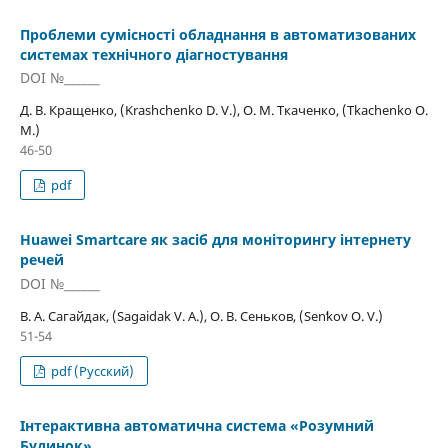
Проблеми сумісності обладнання в автоматизованих
системах технічного діагностування
DOI №______
Д. В. Кращенко, (Krashchenko D. V.), О. М. Ткаченко, (Tkachenko O.
M.)
46-50
pdf
Huawei Smartcare як засіб для моніторингу інтернету
речей
DOI №______
В. А. Сагайдак, (Sagaidak V. A.), О. В. Сеньков, (Senʹkov O. V.)
51-54
pdf (Русский)
Інтерактивна автоматична система «Розумний
Будинок»