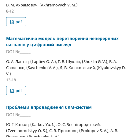
В. М. Ахрамович, (Akhramovych V. M.)
8-12
pdf
Математична модель перетворення неперервних
сигналів у цифровий вигляд
DOI №______
О. А. Лаптєв, (Laptiev O. A.), Г. В. Шуклін, (Shuklin G. V.), В. А.
Савченко, (Savchenko V. A.), Д. В. Клюковський, (Klyukovsʹkyy D.
V.)
13-18
pdf
Проблеми впровадження CRM­-cистем
DOI №______
Ю. І. Катков, (Katkov Yu. І.), О. С. Звенігородський,
(Zvenihorodsʹkyy O. S.), С. В. Прокопов, (Prokopov S. V.), А. В.
Пупченко, (Pupchenko A. V.)