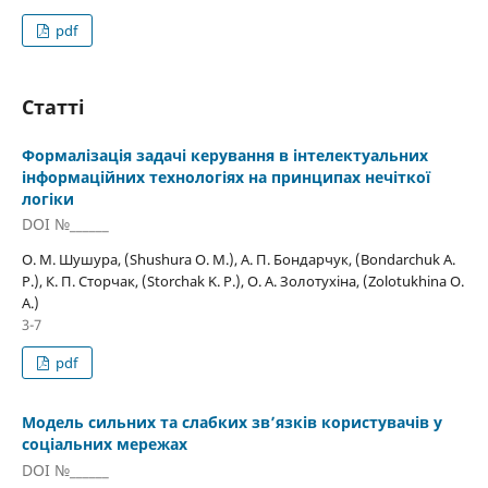
pdf
Статті
Формалізація задачі керування в інтелектуальних
інформаційних технологіях на принципах нечіткої
логіки
DOI №______
О. М. Шушура, (Shushura O. M.), А. П. Бондарчук, (Bondarchuk A.
P.), К. П. Сторчак, (Storchak K. P.), О. А. Золотухіна, (Zolotukhina O.
A.)
3-7
pdf
Модель сильних та слабких зв’язків користувачів у
соціальних мережах
DOI №______