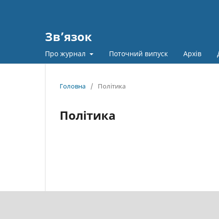
Зв’язок
Про журнал
Поточний випуск
Архів
Головна
/
Політика
Політика