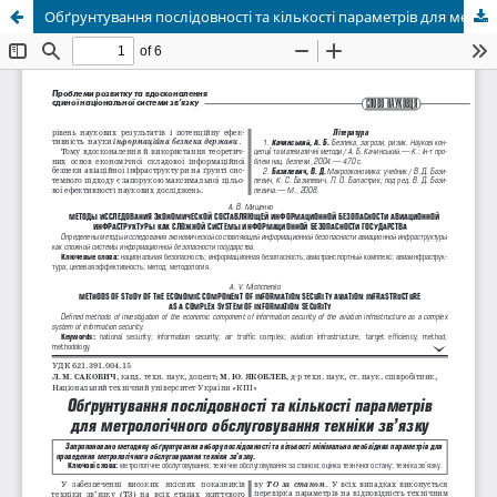
Обґрунтування послідовності та кількості параметрів для метрологічного обслуговування техніки зв’язку