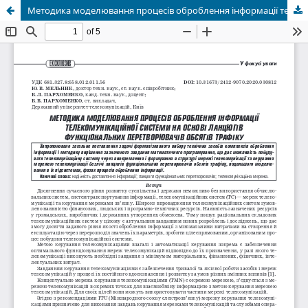
Методика моделювання процесів оброблення інформації телекомунікаційної системи на основі ланцюгів функціональних перетворювачів обсягів трафіку