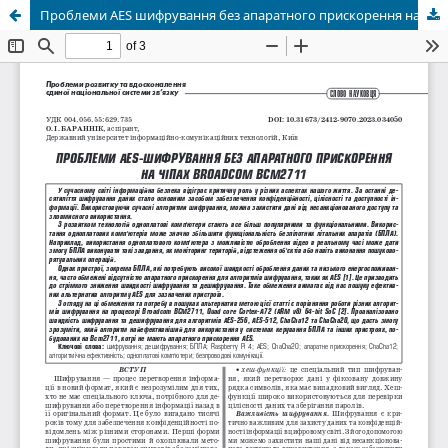
Проблеми AES шифрування без апаратного прискорення на чіпах BROADCOM BCM2711