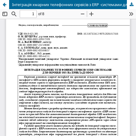
Інтеграція хмарних телефонних сервісів з ERP -системами для обробки SMS на прикладі ODOO