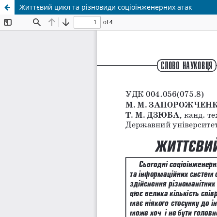
Життєвий цикл та різновиди соціоінженерних атак