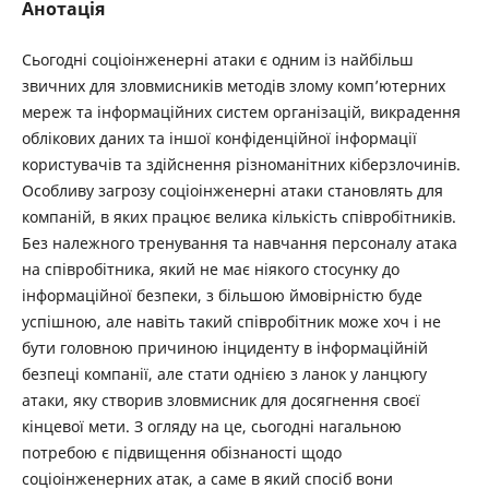
Анотація
Сьогодні соціоінженерні атаки є одним із найбільш
звичних для зловмисників методів злому комп’ютерних
мереж та інформаційних систем організацій, викрадення
облікових даних та іншої конфіденційної інформації
користувачів та здійснення різноманітних кіберзлочинів.
Особливу загрозу соціоінженерні атаки становлять для
компаній, в яких працює велика кількість співробітників.
Без належного тренування та навчання персоналу атака
на співробітника, який не має ніякого стосунку до
інформаційної безпеки, з більшою ймовірністю буде
успішною, але навіть такий співробітник може хоч і не
бути головною причиною інциденту в інформаційній
безпеці компанії, але стати однією з ланок у ланцюгу
атаки, яку створив зловмисник для досягнення своєї
кінцевої мети. З огляду на це, сьогодні нагальною
потребою є підвищення обізнаності щодо
соціоінженерних атак, а саме в який спосіб вони