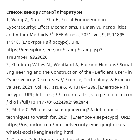
Список використаної літератури
1. Wang Z., Sun L., Zhu H. Social Engineering in
Cybersecurity: Effect Mechanisms, Human Vulnerabilities
and Attack Methods // IEEE Access. 2021. vol. 9. P. 11895–
11910. [Електронний ресурс]. URL:
https://ieeexplore.ieee.org/stamp/stamp.jsp?
arnumber=9323026
2. Klimburg-Witjes N., Wentland A. Hacking Humans? Social
Engineering and the Construction of the «Deficient User» in
Cybersecurity Discourses // Science, Technology, & Human
Values. 2021. Vol. 46, issue 6. P. 1316–1339. [Електронний
ресурс]. URL: h t t p s : / / j o u r n a l s . s a g e p u b . c o m
/ d o i /full/10.1177/0162243921992844
3. Pilette C. What is social engineering? A definition +
techniques to watch for. 2021. [Електронний ресурс]. URL:
https://us.norton.com/internetsecurity-emergingthreats-
what-is-social-engineering.html
4. Capano D. E. Understand the cyber-attack lifecycle.