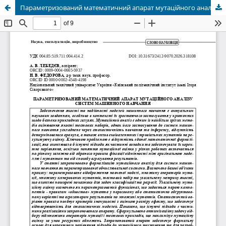
Параметризований математичний апарат мутаційного аналізу систем машинного навчання