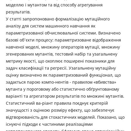
моделлю і мутантом та від способу агрегування
результатів.
У статті запропоновано формалізацію мутаційного
аналізу для систем машинного навчання як
параметризованої обчислювальної системи. Визначено
базові об'єкти процесу: параметризоване відображення
навченої моделі, множину операторів мутації, множину
згенерованих мутантів, тестовий набір та узагальнену
метрику якості, що охоплює поширені показники для
задач класифікації та регресії. Узагальнену мутаційну
оцінку визначено як параметризований функціонал, що
задається парою компо-нентів - правилом «вбивства»
мутанта у пороговому або статистично обґрунтованому
варіанті та агрегатором результатів по множині мутантів.
Статистичний ва-ріант правила поєднує критерій
значущості з оцінкою розміру ефекту, що забезпечує
відтворюваність для стохастичних моделей. Показано, що
існуючі підходи є частиними реалізаціями