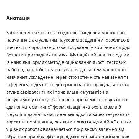
Анотація
Забезпечення якості та надійності моделей машинного
навчання є актуальним науковим завданням, особливо в
контексті їх зростаючого застосування у критичних щодо
безпеки прикладних галузях. Мутаційний аналіз є одним
із найбільш зрілих методів оцінювання якості тестових
наборів, однак його застосування до систем машинного
навчання ускладнене через стохастичність навчання та
інференсу, відсутність детермінованого оракула, а також
вплив еквівалентних і тривіальних мутантів на
результуючу оцінку. Ключовою проблемою є відсутність
єдиної математичної формалізації, яка охоплювала б
існуючі підходи як частинні випадки та забезпечувала їх
коректне порівняння, оскільки поняття мутаційної оцінки
у різних роботах визначається по-різному залежно від
обраного правила фіксації відмінності між оригінальною