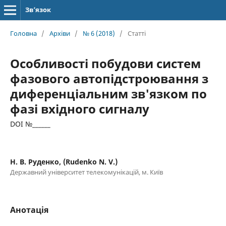
Зв’язок
Головна
/
Архіви
/
№ 6 (2018)
/
Статті
Особливості побудови систем
фазового автопідстроювання з
диференціальним зв'язком по
фазі вхідного сигналу
DOI №______
Н. В. Руденко, (Rudenko N. V.)
Державний університет телекомунікацій, м. Київ
Анотація