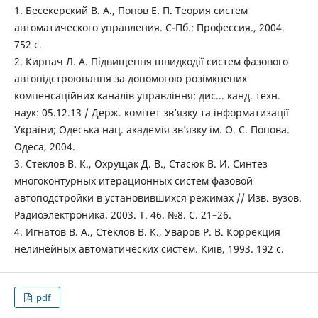
1. Бесекерский В. А., Попов Е. П. Теория систем
автоматического управления. С-Пб.: Профессия., 2004.
752 с.
2. Кирпач Л. А. Підвищення швидкодії систем фазового
автопідстроювання за допомогою розімкнених
компенсаційних каналів управління: дис... канд. техн.
наук: 05.12.13 / Держ. комітет зв’язку та інформатизації
України; Одеська нац. академія зв’язку ім. О. С. Попова.
Одеса, 2004.
3. Стеклов В. К., Охрущак Д. В., Стасюк В. И. Синтез
многоконтурных итерационных систем фазовой
автоподстройки в установившихся режимах // Изв. вузов.
Радиоэлектроника. 2003. Т. 46. №8. С. 21–26.
4. Игнатов В. А., Стеклов В. К., Уваров Р. В. Коррекция
нелинейных автоматических систем. Київ, 1993. 192 с.
pdf