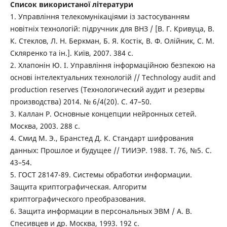
Список використаної літератури
1. Управління телекомунікаціями із застосуванням
новітніх технологій: підручник для ВНЗ / [В. Г. Кривуца, В.
К. Стеклов, Л. Н. Беркман, Б. Я. Костік, В. Ф. Олійник, С. М.
Скляренко та ін.]. Київ, 2007. 384 с.
2. Хлапонін Ю. І. Управління інформаційною безпекою на
основі інтелектуальних технологій // Technology audit and
production reserves (Технологический аудит и резервы
производства) 2014. № 6/4(20). С. 47–50.
3. Каллан Р. Основные концепции нейронных сетей.
Москва, 2003. 288 с.
4. Смид М. Э., Бранстед Д. К. Стандарт шифрования
данных: Прошлое и будущее // ТИИЭР. 1988. Т. 76, №5. С.
43–54.
5. ГОСТ 28147-89. Системы обработки информации.
Защита криптографическая. Алгоритм
криптографического преобразования.
6. Защита информации в персональных ЭВМ / А. В.
Спесивцев и др. Москва, 1993. 192 с.