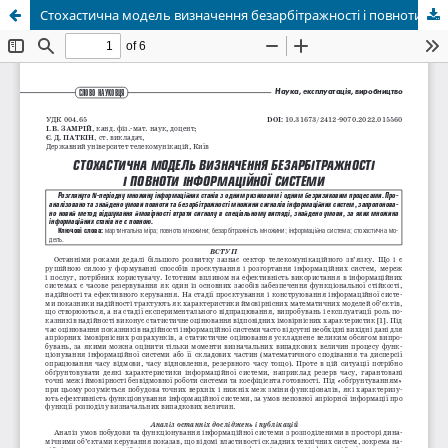
Стохастична модель визначення безарбітражності і повноти інформаційної системи