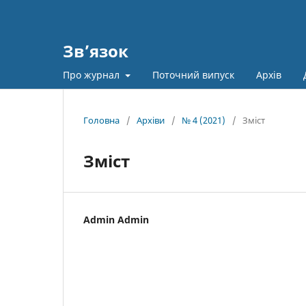
Зв’язок
Про журнал
Поточний випуск
Архів
Головна
/
Архіви
/
№ 4 (2021)
/
Зміст
Зміст
Admin Admin