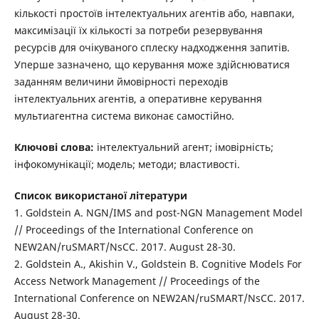
кількості простоїв інтелектуальних агентів або, навпаки,
максимізації їх кількості за потреби резервування
ресурсів для очікуваного сплеску надходження запитів.
Уперше зазначено, що керування може здійснюватися
заданням величини ймовірності переходів
інтелектуальних агентів, а оперативне керування
мультиагентна система виконає самостійно.
Ключові слова:
інтелектуальний агент; імовірність;
інфокомунікації; модель; методи; властивості.
Список використаної літератури
1. Goldstein A. NGN/IMS and post-NGN Management Model
// Proceedings of the International Conference on
NEW2AN/ruSMART/NsCC. 2017. August 28-30.
2. Goldstein A., Akishin V., Goldstein B. Cognitive Models For
Access Network Management // Proceedings of the
International Conference on NEW2AN/ruSMART/NsCC. 2017.
August 28-30.