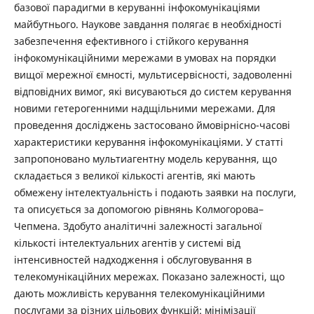
базової парадигми в керуванні інфокомунікаціями
майбутнього. Наукове завдання полягає в необхідності
забезпечення ефективного і стійкого керування
інфокомунікаційними мережами в умовах на порядки
вищої мережної ємності, мультисервісності, задоволенні
відповідних вимог, які висуваються до систем керування
новими гетерогенними надщільними мережами. Для
проведення досліджень застосовано ймовірнісно-часові
характеристики керування інфокомунікаціями. У статті
запропоновано мультиагентну модель керування, що
складається з великої кількості агентів, які мають
обмежену інтелектуальність і подають заявки на послуги,
та описується за допомогою рівнянь Колмогорова–
Чепмена. Здобуто аналітичні залежності загальної
кількості інтелектуальних агентів у системі від
інтенсивностей надходження і обслуговування в
телекомунікаційних мережах. Показано залежності, що
дають можливість керування телекомунікаційними
послугами за різних цільових функцій: мінімізації