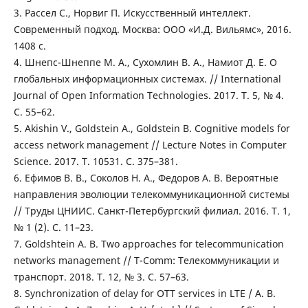
3. Рассел С., Норвиг П. Искусственный интеллект.
Современный подход. Москва: ООО «И.Д. Вильямс», 2016.
1408 с.
4. Шнепс-Шнеппе М. А., Сухомлин В. А., Намиот Д. Е. О
глобальных информационных системах. // International
Journal of Open Information Technologies. 2017. Т. 5, № 4.
С. 55–62.
5. Akishin V., Goldstein A., Goldstein B. Cognitive models for
access network management // Lecture Notes in Computer
Science. 2017. Т. 10531. С. 375–381.
6. Ефимов В. В., Соколов Н. А., Федоров А. В. Вероятные
направления эволюции телекоммуникационной системы
// Труды ЦНИИС. Санкт-Петербургский филиал. 2016. Т. 1,
№ 1 (2). С. 11–23.
7. Goldshtein A. B. Two approaches for telecommunication
networks management // T-Comm: Телекоммуникации и
транспорт. 2018. Т. 12, № 3. С. 57–63.
8. Synchronization of delay for OTT services in LTE / A. B.