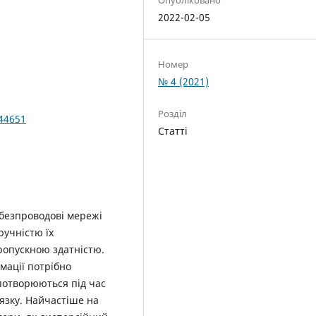
2022-02-05
Номер
№ 4 (2021)
Розділ
044651
Статті
 безпроводові мережі
ручністю їх
опускною здатністю.
мації потрібно
спотворюються під час
язку. Найчастіше на