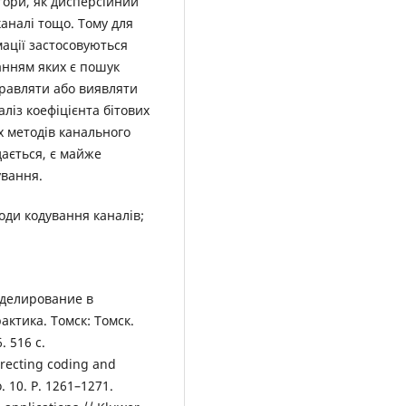
тори, як дисперсійний
каналі тощо. Тому для
ації застосовуються
анням яких є пошук
правляти або виявляти
аліз коефіцієнта бітових
х методів канального
дається, є майже
ування.
оди кодування каналів;
оделирование в
ктика. Томск: Томск.
. 516 с.
rrecting coding and
. 10. P. 1261–1271.