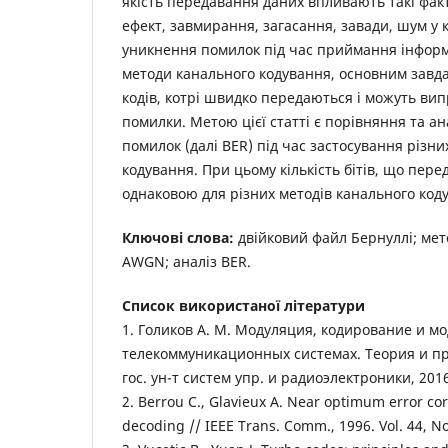
якість передавання даних впливають такі фак
ефект, завмирання, загасання, завади, шум у 
уникнення помилок під час приймання інформ
методи канального кодування, основним завд
кодів, котрі швидко передаються і можуть ви
помилки. Метою цієї статті є порівняння та ан
помилок (далі BER) під час застосування різни
кодування. При цьому кількість бітів, що пере
однаковою для різних методів канального код
Ключові слова:
двійковий файл Бернуллі; мет
AWGN; аналіз BER.
Список використаної літератури
1. Голиков А. М. Модуляция, кодирование и м
телекоммуникационных системах. Теория и пра
гос. ун-т систем упр. и радиоэлектроники, 2016
2. Berrou C., Glavieux A. Near optimum error co
decoding // IEEE Trans. Comm., 1996. Vol. 44, No