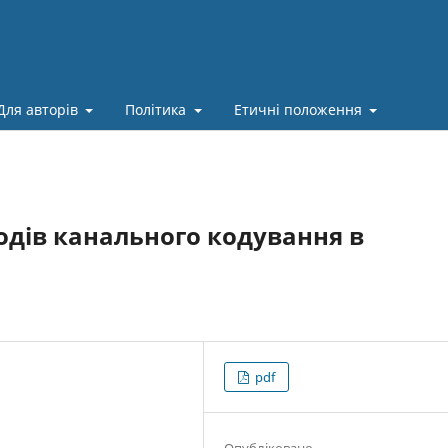
Для авторів
Політика
Етичні положення
одів канального кодування в
pdf
Опубліковано