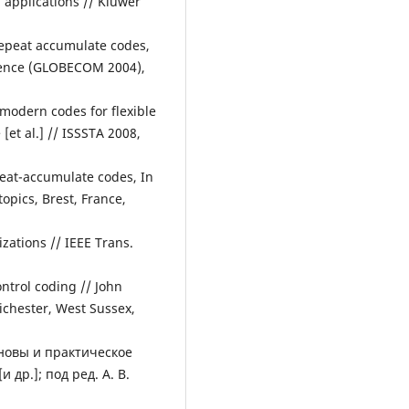
d applications // Kluwer
repeat accumulate codes,
rence (GLOBECOM 2004),
 modern codes for flexible
 [et al.] // ISSSTA 2008,
epeat-accumulate codes, In
opics, Brest, France,
izations // IEEE Trans.
control coding // John
ichester, West Sussex,
сновы и практическое
и др.]; под ред. А. В.