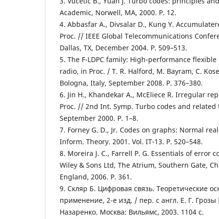
3. Vucetic B., Yuan J. Turbo codes: principles an
Academic, Norwell, MA, 2000. P. 12.
4. Abbasfar A., Divsalar D., Kung Y. Accumulate
Proc. // IEEE Global Telecommunications Confe
Dallas, TX, December 2004. P. 509–513.
5. The F-LDPC family: High-performance flexible
radio, in Proc. / T. R. Halford, M. Bayram, C. Kose
Bologna, Italy, September 2008. P. 376–380.
6. Jin H., Khandekar A., McEliece R. Irregular r
Proc. // 2nd Int. Symp. Turbo codes and related t
September 2000. Р. 1–8.
7. Forney G. D., Jr. Codes on graphs: Normal real
Inform. Theory. 2001. Vol. IT-13. P. 520–548.
8. Moreira J. C., Farrell P. G. Essentials of error 
Wiley & Sons Ltd, The Atrium, Southern Gate, Ch
England, 2006. P. 361.
9. Скляр Б. Цифровая связь. Теоретические о
применение, 2-е изд. / пер. с англ. Е. Г. Грозы [
Назаренко. Москва: Вильямс, 2003. 1104 с.