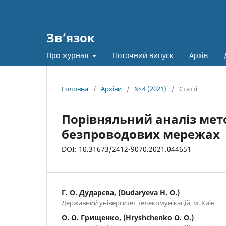
Зв’язок
Про журнал
Поточний випуск
Архів
Головна
/
Архіви
/
№ 4 (2021)
/
Статті
Порівняльний аналіз мет
безпроводових мережах
DOI: 10.31673/2412-9070.2021.044651
Г. О. Дударєва, (Dudaryeva H. O.)
Державний університет телекомунікацій, м. Київ
О. О. Грищенко, (Hryshchenko O. O.)