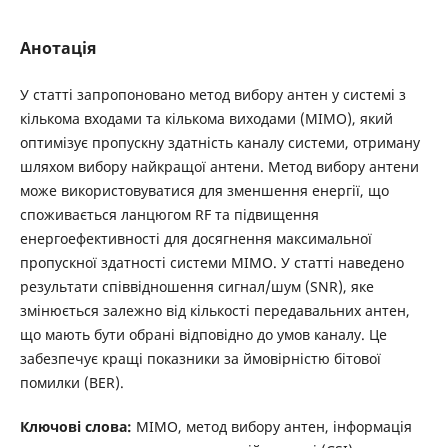
Анотація
У статті запропоновано метод вибору антен у системі з
кількома входами та кількома виходами (MIMO), який
оптимізує пропускну здатність каналу системи, отриману
шляхом вибору найкращої антени. Метод вибору антени
може використовуватися для зменшення енергії, що
споживається ланцюгом RF та підвищення
енергоефективності для досягнення максимальної
пропускної здатності системи MIMO. У статті наведено
результати співвідношення сигнал/шум (SNR), яке
змінюється залежно від кількості передавальних антен,
що мають бути обрані відповідно до умов каналу. Це
забезпечує кращі показники за ймовірністю бітової
помилки (BER).
Ключові слова:
MIMO, метод вибору антен, інформація