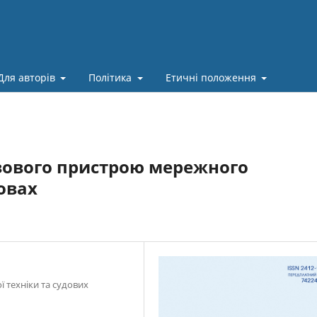
Для авторів
Політика
Етичні положення
зового пристрою мережного
овах
ї техніки та судових