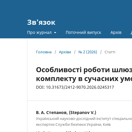
Зв’язок
Про журнал
Поточний випуск
Архів
Головна
/
Архіви
/
№ 2 (2026)
/
Статті
Особливості роботи шлю
комплекту в сучасних ум
DOI: 10.31673/2412-9070.2026.0245317
В. А. Степанов, (Stepanov V.)
Український науково-дослідний інститут спеціально
експертиз Служби безпеки України, Київ