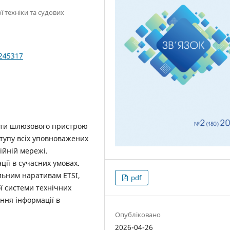
ї техніки та судових
0245317
боти шлюзового пристрою
тупу всіх уповноважених
ійній мережі.
ції в сучасних умовах.
льним наративам ETSI,
pdf
ї системи технічних
ння інформації в
Опубліковано
2026-04-26