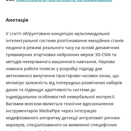
Анотація
У статті обґрунтовано концепцію мультимодальної
інтелектуальної системи розпізнавання емоційних станів
людини в режимі реального часу на основі динамічних
тривимірних згорткових нейронних мереж 3D-CNN та
методів некерованого машинного навчання. Наукова
новизна роботи полягає у розробці підходу для
автономного вилучення просторово-часових ознак, що
мінімізує залежність від попередньо розмічених наборів
даних та підвищує адаптивність системи до
індивідуальних особливостей невербальної експресії.
Вагомим внеском являється технічне вдосконалення
інструментарію MediaPipe через інтеграцію
модифікованого алгоритму детекції антропомет ричних
маркерів, спеціалізованого на виявленні специфічних