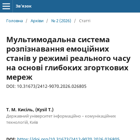
Зв’язок
Головна
/
Архіви
/
№ 2 (2026)
/
Статті
Мультимодальна система
розпізнавання емоційних
станів у режимі реального часу
на основі глибоких згорткових
мереж
DOI: 10.31673/2412-9070.2026.026805
Т. М. Кисіль, (Kysil T.)
Державний університет інформаційно – комунікаційних
технологій, Київ
DOI:
https://doi.org/10.31673/2412-9070.2026.026805