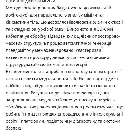
патернів дитячої міміки.
Методологічне рішення базується на двоканальній
архітектурі для паралельного аналізу міміки та
кінематики тіла, що дозволяє нівелювати ризики оклюзії
та складних ракурсів зйомки. Використання 3D-CNN
забезпечує обробку відеоданих як цілісних просторово-
часових структур, а процес автоматичної генерації
псевдоміток у межах некерованої кластеризації
латентного простору дає змогу системі автономно
структурувати базові емоційні категорії.
Експериментальна апробація із застосуванням стратегії
пізнього злиття модальностей Late Fusion підтвердила
стійкість моделі до зашумлених сигналів та складного
освітлення. Результати дослідження доводять, що
запропонована модель забезпечує високу швидкість
обробки даних для функціонування в реальному часі, що
робить її придатною для впровадження в інтелектуальні
освітні платформи, педіатричну діагностику та системи
безпеки.