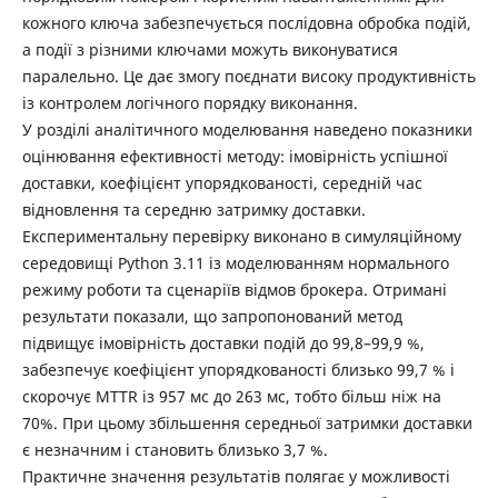
кожного ключа забезпечується послідовна обробка подій,
а події з різними ключами можуть виконуватися
паралельно. Це дає змогу поєднати високу продуктивність
із контролем логічного порядку виконання.
У розділі аналітичного моделювання наведено показники
оцінювання ефективності методу: імовірність успішної
доставки, коефіцієнт упорядкованості, середній час
відновлення та середню затримку доставки.
Експериментальну перевірку виконано в симуляційному
середовищі Python 3.11 із моделюванням нормального
режиму роботи та сценаріїв відмов брокера. Отримані
результати показали, що запропонований метод
підвищує імовірність доставки подій до 99,8–99,9 %,
забезпечує коефіцієнт упорядкованості близько 99,7 % і
скорочує MTTR із 957 мс до 263 мс, тобто більш ніж на
70%. При цьому збільшення середньої затримки доставки
є незначним і становить близько 3,7 %.
Практичне значення результатів полягає у можливості