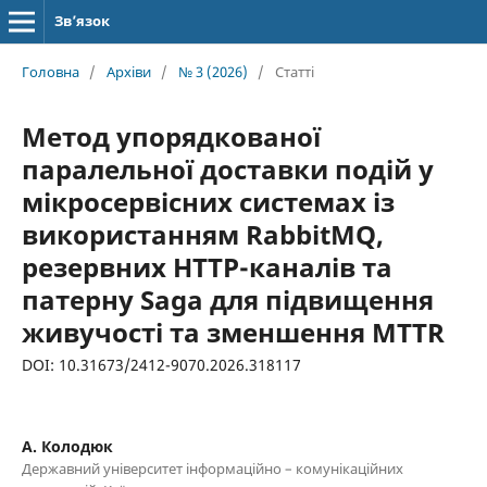
Зв’язок
Головна
/
Архіви
/
№ 3 (2026)
/
Статті
Метод упорядкованої
паралельної доставки подій у
мікросервісних системах із
використанням RabbitMQ,
резервних HTTP-каналів та
патерну Saga для підвищення
живучості та зменшення MTTR
DOI: 10.31673/2412-9070.2026.318117
А. Колодюк
Державний університет інформаційно – комунікаційних