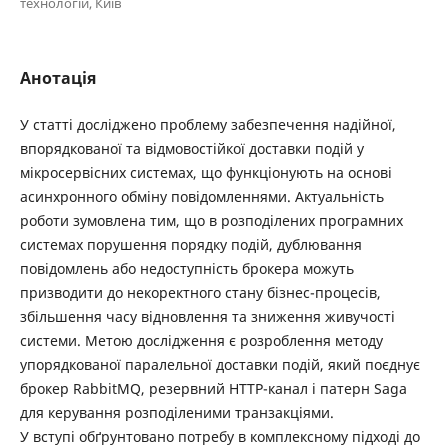
технологій, Київ
Анотація
У статті досліджено проблему забезпечення надійної,
впорядкованої та відмовостійкої доставки подій у
мікросервісних системах, що функціонують на основі
асинхронного обміну повідомленнями. Актуальність
роботи зумовлена тим, що в розподілених програмних
системах порушення порядку подій, дублювання
повідомлень або недоступність брокера можуть
призводити до некоректного стану бізнес-процесів,
збільшення часу відновлення та зниження живучості
системи. Метою дослідження є розроблення методу
упорядкованої паралельної доставки подій, який поєднує
брокер RabbitMQ, резервний HTTP-канал і патерн Saga
для керування розподіленими транзакціями.
У вступі обґрунтовано потребу в комплексному підході до