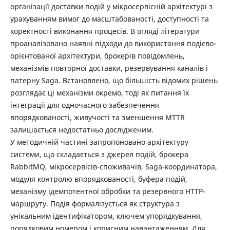
організації доставки подій у мікросервісній архітектурі з
урахуванням вимог до масштабованості, доступності та
коректності виконання процесів. В огляді літератури
проаналізовано наявні підходи до використання подієво-
орієнтованої архітектури, брокерів повідомлень,
механізмів повторної доставки, резервування каналів і
патерну Saga. Встановлено, що більшість відомих рішень
розглядає ці механізми окремо, тоді як питання їх
інтеграції для одночасного забезпечення
впорядкованості, живучості та зменшення MTTR
залишається недостатньо дослідженим.
У методичній частині запропоновано архітектуру
системи, що складається з джерел подій, брокера
RabbitMQ, мікросервісів-споживачів, Saga-координатора,
модуля контролю впорядкованості, буфера подій,
механізму ідемпотентної обробки та резервного HTTP-
маршруту. Подія формалізується як структура з
унікальним ідентифікатором, ключем упорядкування,
порядковим номером і корисним навантаженням. Для