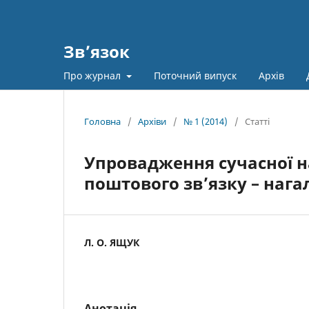
Зв’язок
Про журнал
Поточний випуск
Архів
Головна
/
Архіви
/
№ 1 (2014)
/
Статті
Упровадження сучасної на
поштового зв’язку – нага
Л. О. ЯЩУК
Анотація