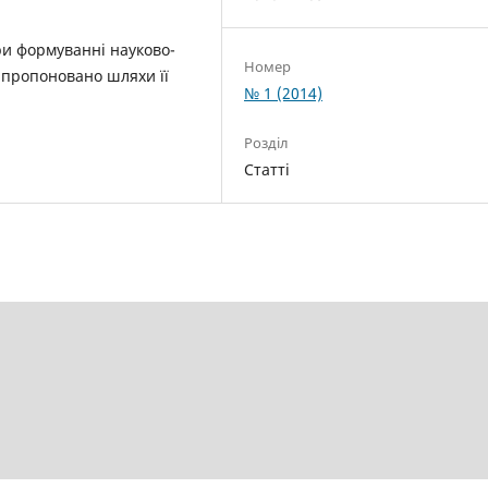
ри формуванні науково-
Номер
запропоновано шляхи її
№ 1 (2014)
Розділ
Статті