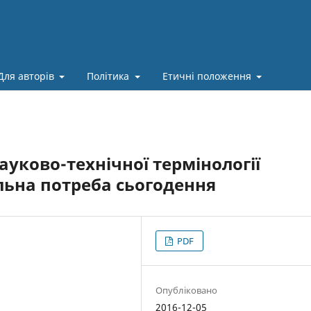
Для авторів
Політика
Етичні положення
уково-технічної термінології
льна потреба сьогодення
PDF
Опубліковано
2016-12-05