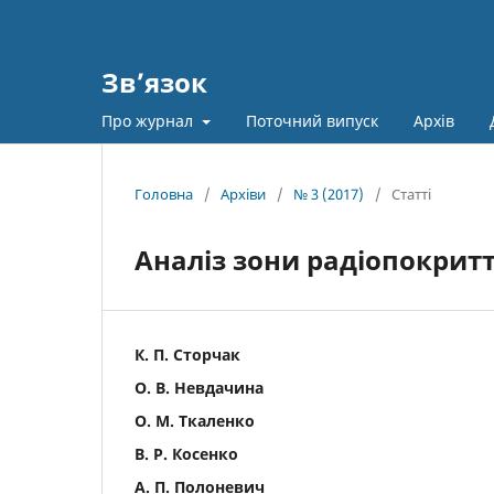
Зв’язок
Про журнал
Поточний випуск
Архів
Головна
/
Архіви
/
№ 3 (2017)
/
Статті
Аналіз зони радіопокрит
К. П. Сторчак
О. В. Невдачина
О. М. Ткаленко
В. Р. Косенко
А. П. Полоневич