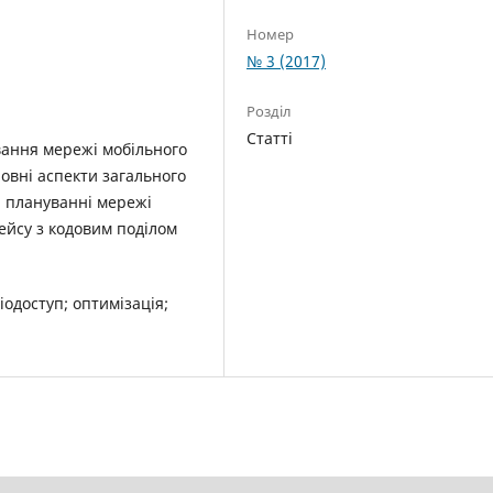
Номер
№ 3 (2017)
Розділ
Статті
ання мережі мобільного
ловні аспекти загального
и плануванні мережі
ейсу з кодовим поділом
одоступ; оптимізація;