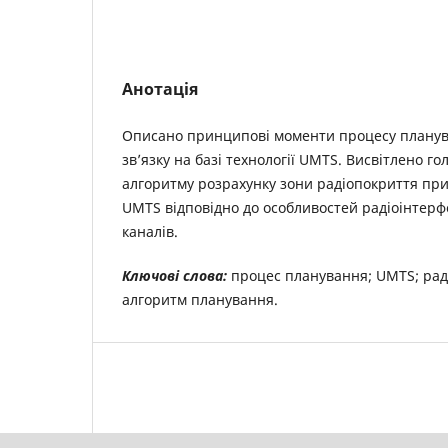
Анотація
Описано принципові моменти процесу планув
зв’язку на базі технології UMTS. Висвітлено го
алгоритму розрахунку зони радіопокриття пр
UMTS відповідно до особливостей радіоінтерф
каналів.
Ключові слова:
процес планування; UMTS; раді
алгоритм планування.