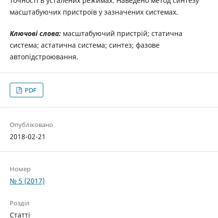
точності в усталених режимах. Наведено метод синтезу
масштабуючих пристроїв у зазначених системах.
Ключові слова:
масштабуючий пристрій; статична
система; астатична система; синтез; фазове
автопідстроювання.
PDF
Опубліковано
2018-02-21
Номер
№ 5 (2017)
Розділ
Статті