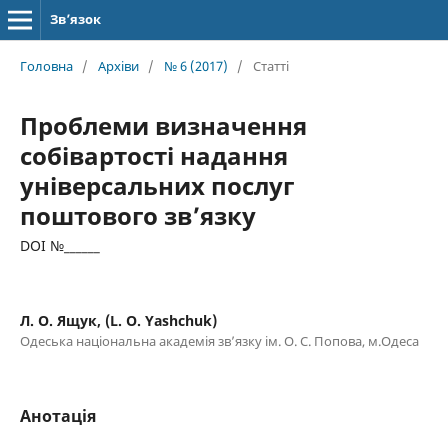
Зв’язок
Головна
/
Архіви
/
№ 6 (2017)
/
Статті
Проблеми визначення
собівартості надання
універсальних послуг
поштового зв’язку
DOI №______
Л. О. Ящук, (L. O. Yashchuk)
Одеська національна академія зв’язку ім. О. С. Попова, м.Одеса
Анотація