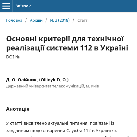
Зв’язок
Головна
/
Архіви
/
№ 3 (2018)
/
Статті
Основні критерії для технічної
реалізації системи 112 в Україні
DOI №______
Д. О. Олійник, (Oliinyk D. O.)
Державний університет телекомунікацій, м. Київ
Анотація
У статті висвітлено актуальні питання, пов’язані із
завданням щодо створення Служби 112 в Україні як