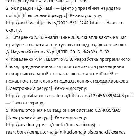
техн. ун-ту «ХПІ». 2014. №4(141). С. 205.
2. Як працює «ЦУНамі» — Центр управління нарядами
поліції [Електронний ресурс]. Режим доступу:
http://archive.objectiv.tv/300915/119242.html — Назва з
екрану.
3. Титаренко А. В. Аналіз чинників, які впливають на час
прибуття оперативно-рятувальних підрозділів на виклик
// Науковий вісник УкрНДІПБ. 2015. №2(32). С. 32.
4. Коваленко Р. И., Шматко А. В. Разработка программного
блока, предназначеного для оптимизации размещения
пожарных и аварийно-спасательных автомобилей в
пожарно-спасательных подразделениях города Харькова
[Електронний ресурс]. Режим доступу:
http://repositsc.nuczu.edu.ua/bitstream/123456789/4403.pdf
— Назва з екрану.
5. Компьютерная имитационная система CIS-KOSMAS
[Електронний ресурс]. Режим доступу:
http://academygps.ru/nauka/innovacionnyje-
razrabotki/komputernaja-imitacionnaja-sistema-ciskosmas