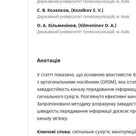
Державний університет телекомунікацій, м. Київ
С. В. Козелков, (Kozelkov S. V.)
Державний університет телекомунікацій, м. Київ
О. А. Кільменінов, (Кilmeninov O. А.)
Державний університет телекомунікацій, м. Київ
Анотація
У статті показано, що основною властивістю б
з ортогональними носійними (OFDM), яка істо
завадостійкість каналу передавання інформаці
сигнального сузір’я. Розглянуто ефективні ман
Запропоновано методику розрахунку завадостій
швидкість передавання інформації досягає пр
каналу зв’язку.
Ключові слова:
сигнальне сузір’я; маніпуляці