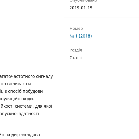
2019-01-15
Номер
№ 1 (2018)
Розділ
Статті
агаточастотного сигналу
тно впливає на
ї, є спосіб побудови
іпуляційні коди.
кості системи, для якої
опускної здатності
йні коди; евклідова