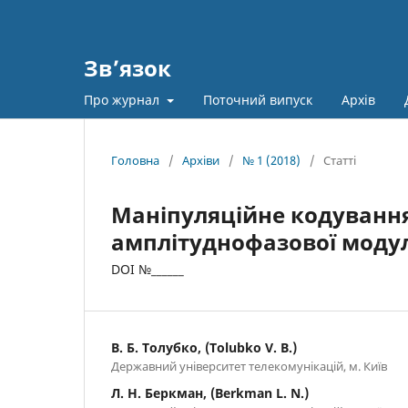
Зв’язок
Про журнал
Поточний випуск
Архів
Головна
/
Архіви
/
№ 1 (2018)
/
Статті
Маніпуляційне кодування 
амплітудно­фазової модул
DOI №______
В. Б. Толубко, (Tolubko V. B.)
Державний університет телекомунікацій, м. Київ
Л. Н. Беркман, (Berkman L. N.)