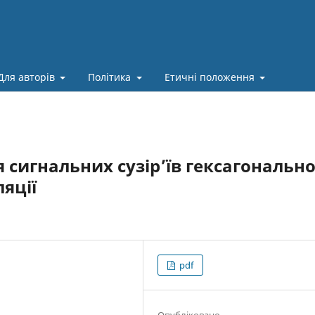
Для авторів
Політика
Етичні положення
сигнальних сузір’їв гексагонально
яції
pdf
Опубліковано