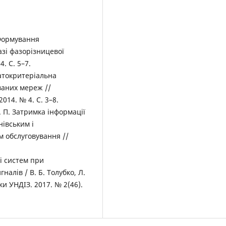
. Формування
азі фазорізницевої
. С. 5–7.
агатокритеріальна
ваних мереж //
014. № 4. С. 3–8.
Є. П. Затримка інформації
нівським і
м обслуговування //
і систем при
алів / В. Б. Толубко, Л.
ски УНДІЗ. 2017. № 2(46).