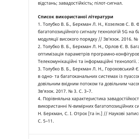
відстань; завадостійкість; пілот-сигнал.
Список використаної літератури
1. Толубко В. Б., Беркман Л. Н., Козелков С. В
багатопозиційного сигналу технологій 5G на б
модуляції високого порядку // Зв’язок. 2016. № 4
2. Толубко В. Б., Беркман Л. Н., Орлов Є. В. Б
оптимізація параметрів програмно-конфігуро
Телекомунікаційні та інформаційні технології. 2
3. Толубко В. Б., Беркман Л. Н., Гороховський 
в одно- та багатоканальних системах із пуассо
довільним вхідним потоком та довільним часо
Зв’язок. 2017. № 3. С. 3–7.
4. Порівняльна характеристика завадостійкост
використанні N-вимірних багатопозиційних сигн
Н. Беркман, С. І. Отрох [та ін.] // Наукові запи
С. 5–11.