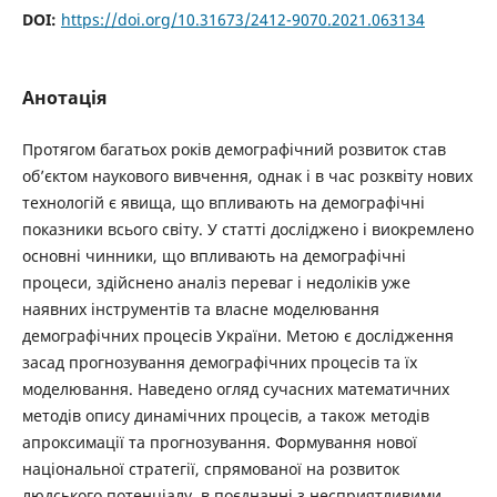
DOI:
https://doi.org/10.31673/2412-9070.2021.063134
Анотація
Протягом багатьох років демографічний розвиток став
об’єктом наукового вивчення, однак і в час розквіту нових
технологій є явища, що впливають на демографічні
показники всього світу. У статті досліджено і виокремлено
основні чинники, що впливають на демографічні
процеси, здійснено аналіз переваг і недоліків уже
наявних інструментів та власне моделювання
демографічних процесів України. Метою є дослідження
засад прогнозування демографічних процесів та їх
моделювання. Наведено огляд сучасних математичних
методів опису динамічних процесів, а також методів
апроксимації та прогнозування. Формування нової
національної стратегії, спрямованої на розвиток
людського потенціалу, в поєднанні з несприятливими