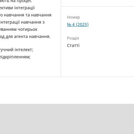
вають на процес
ктиви інтеграції
го навчання та навчання
Номер
інтеграції навчання з
№ 4 (2025)
хуванням чотирьох
од для агента навчання.
Розділ
Статті
учний інтелект;
підкріпленням;