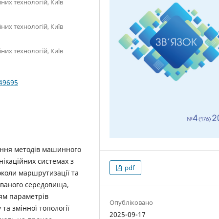
них технологій, Київ
них технологій, Київ
них технологій, Київ
049695
ання методів машинного
нікаційних системах з
pdf
околи маршрутизації та
уваного середовища,
ням параметрів
Опубліковано
 та змінної топології
2025-09-17