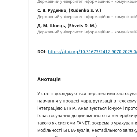
Державний університет інформаційно – комунікацій
С. В. Руденко, (Rudenko S. V.)
Державний університет інформаційно – комунікацій
Д. М. Швець, (Shvets D. M.)
Державний університет інформаційно – комунікацій
DOI:
https://doi.org/10.31673/2412-9070.2025.
Анотація
У статті досліджуються перспективи застосув
навчання у процесі маршрутизації в телекому
інтеграцією БПЛА. Аналізуються існуючі прот
їх застосування до динамічного та непердбач
такого як системи FANET, зокрема з урахуван
мобільності БПЛА-вузлів, нестабільного зв’язку