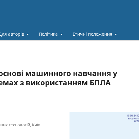
Для авторів
Політика
Етичні положення
основі машинного навчання у
темах з використанням БПЛА
них технологій, Київ