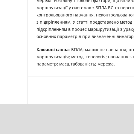
мережі. Розглянуті головні фактори, що впли
маршрутизації у системах з БПЛА БС та перспе
контрольованого навчання, неконтрольовано
з підкріпленням. У статті представлено метод 
підкріпленням в процес маршрутизації з ура
основних параметрів при визначенні винагор
Ключові слова:
БПЛА; машинне навчання; шт
маршрутизація; метод; топологія; навчання з 
параметр; масштабованість; мережа.