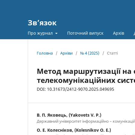
Зв’язок
Про журнал
Поточний випуск
Архів
Головна
/
Архіви
/
№ 4 (2025)
/
Статті
Метод маршрутизації на 
телекомунікаційних сис
DOI: 10.31673/2412-9070.2025.049695
В. П. Яковець, (Yakovets V. P.)
Державний університет інформаційно – комунікацій
О. Е. Колесніков, (Kolesnikov O. E.)