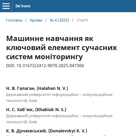
Зв’язок
Головна
/
Архіви
/
№ 4 (2025)
/
Статті
Машинне навчання як
ключовий елемент сучасних
систем моніторингу
DOI: 10.31673/2412-9070.2025.047306
Н. В. Галаган, (Halahan N. V.)
Державний університет інформаційно – комунікаційних
технологій, Київ
Н. С. Хаб'юк, (Khabiuk N. S.)
Державний університет інформаційно – комунікаційних
технологій, Київ
К. В. Дунаєвський, (Dunaievskyi K. V.)