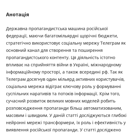
Анотація
Державна пропагандистська машина російської
федерації, маючи багатомільярдні щорічні бюджети,
стратегічно використовує соціальну мережу Телеграм як
основний канал для створення та поширення
пропагандистського контенту. Ця діяльність істотно
впливає на сприйняття війни в Україні, міжнародному
інформаційному просторі, а також всередині рф. Так як
Телеграм досягнув один мільярд активних користувачів,
соціальна мережа відіграє ключову роль у формуванні
суспільних наративів та потоків інформації. Крім того,
сучасний розвиток великих мовних моделей робить
розповсюдження пропаганди більш автоматизованим,
масовим і швидким. У даній статті досліджуються глибокі
нейронні мережі трансформери, їх роль і ефективність у
виявлення російської пропаганди. У статті досліджено