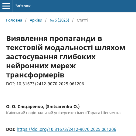
Зв’язок
Головна
/
Архіви
/
№ 6 (2025)
/
Статті
Виявлення пропаганди в
текстовій модальності шляхом
застосування глибоких
нейронних мереж
трансформерів
DOI: 10.31673/2412-9070.2025.061206
О. О. Сніцаренко, (Snitsarenko O.)
Київський національний університет імені Тараса Шевченка
DOI:
https://doi.org/10.31673/2412-9070.2025.061206