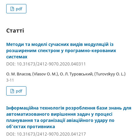
pdf
Статті
Методи та моделі сучасних видів модуляцій із
розширеним спектром у програмно-­керованих
системах
DOI: 10.31673/2412-9070.2020.040311
О. М. Власов, (Vlasov O. M.), О. Л. Туровський, (Turovsʹkyy O. L.)
3-11
pdf
Інформаційна технологія розроблення бази знань для
автоматизованого вирішення задач у процесі
планування та організації авіаційного удару по
об’єктах противника
DOI: 10.31673/2412-9070.2020.041217