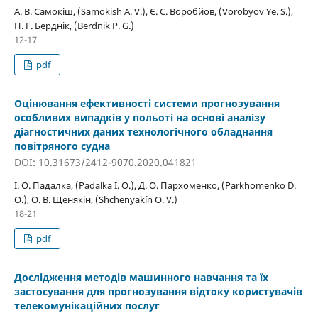
А. В. Самокіш, (Samokish A. V.), Є. С. Воробйов, (Vorobyov Ye. S.),
П. Г. Берднік, (Berdnik P. G.)
12-17
pdf
Оцінювання ефективності системи прогнозування
особливих випадків у польоті на основі аналізу
діагностичних даних технологічного обладнання
повітряного судна
DOI: 10.31673/2412-9070.2020.041821
І. О. Падалка, (Padalka I. O.), Д. О. Пархоменко, (Parkhomenko D.
O.), О. В. Щенякін, (Shchenyakín O. V.)
18-21
pdf
Дослідження методів машинного навчання та їх
застосування для прогнозування відтоку користувачів
телекомунікаційних послуг