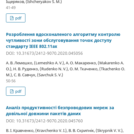
Іщеряков, (Ishcheryakov S. M.)
41-49
pdf
Розроблення вдосконаленого алгоритму контролю
чутливості зони обслуговування точок доступу
стандарту IEEE 802.11ах
DOI: 10.31673/2412-9070.2020.045056
А. В. Лемешко, (Lemeshko A. V.), А. О. Макаренко, (Makarenko А.
О.), Н. В. Руденко, (Rudenko N. V.), О. М. Ткаченко, (Tkachenko O.
M.), С. В. Савчук, (Savchuk S. V.)
50-56
pdf
Аналіз продуктивності безпроводових мереж за
довільної довжини пакетів даних
DOI: 10.31673/2412-9070.2020.045760
В. І. Кравченко, (Kravchenko V. I.), В. В. Скрипнік, (Skrypnik V. V.),