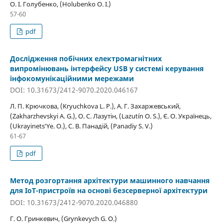
О. І. Голубенко, (Holubenko O. I.)
57-60
pdf
Дослідження побічних електромагнітних
випромінювань інтерфейсу USB у системі керування
інфокомунікаційними мережами
DOI: 10.31673/2412-9070.2020.046167
Л. П. Крючкова, (Kryuchkova L. P.), А. Г. Захаржевський,
(Zakharzhevskyi A. G.), О. С. Лазутін, (Lazutín O. S.), Є. О. Українець,
(Ukrayinetsʹ Ye. O.), С. В. Панадій, (Panadiy S. V.)
61-67
pdf
Метод розгортання архітектури машинного навчання
для IoT-­пристроїв на основі безсерверної архітектури
DOI: 10.31673/2412-9070.2020.046880
Г. О. Гринкевич, (Grynkevych G. O.)