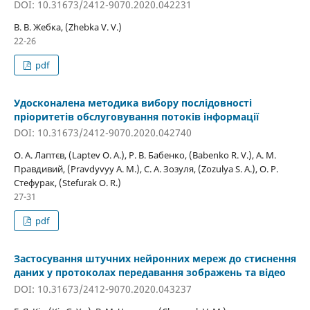
DOI: 10.31673/2412-9070.2020.042231
В. В. Жебка, (Zhebka V. V.)
22-26
pdf
Удосконалена методика вибору послідовності
пріоритетів обслуговування потоків інформації
DOI: 10.31673/2412-9070.2020.042740
О. А. Лаптєв, (Laptev O. A.), Р. В. Бабенко, (Babenko R. V.), А. М.
Правдивий, (Pravdyvyy A. M.), С. А. Зозуля, (Zozulya S. A.), О. Р.
Стефурак, (Stefurak O. R.)
27-31
pdf
Застосування штучних нейронних мереж до стиснення
даних у протоколах передавання зображень та відео
DOI: 10.31673/2412-9070.2020.043237