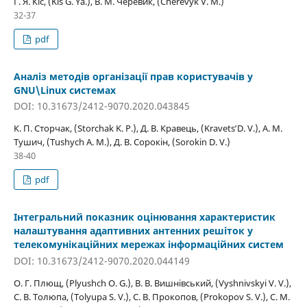
Г. Я. Кіс, (Kis G. Ya.), В. М. Черевик, (Cherevyk V. M.)
32-37
pdf
Аналіз методів організації прав користувачів у
GNU\Linux системах
DOI: 10.31673/2412-9070.2020.043845
К. П. Сторчак, (Storchak K. P.), Д. В. Кравець, (Kravetsʹ D. V.), А. М.
Тушич, (Tushych A. M.), Д. В. Сорокін, (Sorokin D. V.)
38-40
pdf
Інтегральний показник оцінювання характеристик
налаштування адаптивних антенних решіток у
телекомунікаційних мережах інформаційних систем
DOI: 10.31673/2412-9070.2020.044149
О. Г. Плющ, (Plyushch O. G.), В. В. Вишнівський, (Vyshnivskyi V. V.),
С. В. Толюпа, (Tolyupa S. V.), С. В. Прокопов, (Prokopov S. V.), С. М.